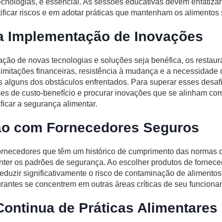
cnologias, é essencial. As sessões educativas devem enfatizar
tificar riscos e em adotar práticas que mantenham os alimentos
a Implementação de Inovações
ão de novas tecnologias e soluções seja benéfica, os restau
Limitações financeiras, resistência à mudança e a necessidade 
 alguns dos obstáculos enfrentados. Para superar esses desafi
ses de custo-benefício e procurar inovações que se alinham c
ficar a segurança alimentar.
ão com Fornecedores Seguros
ornecedores que têm um histórico de cumprimento das normas 
nter os padrões de segurança. Ao escolher produtos de fornece
eduzir significativamente o risco de contaminação de alimentos
urantes se concentrem em outras áreas críticas de seu funciona
Continua de Práticas Alimentares