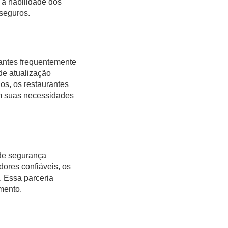
 a habilidade dos
 seguros.
rantes frequentemente
de atualização
os, os restaurantes
om suas necessidades
de segurança
dores confiáveis, os
. Essa parceria
mento.