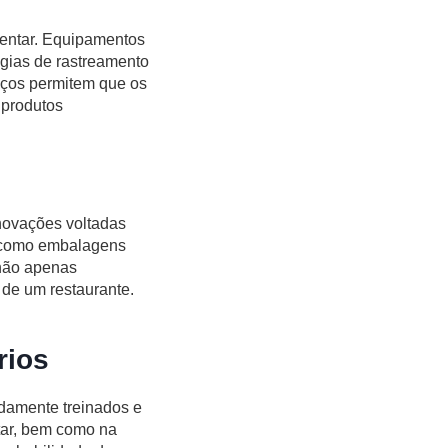
mentar. Equipamentos
gias de rastreamento
nços permitem que os
 produtos
inovações voltadas
s como embalagens
 não apenas
de um restaurante.
rios
adamente treinados e
tar, bem como na