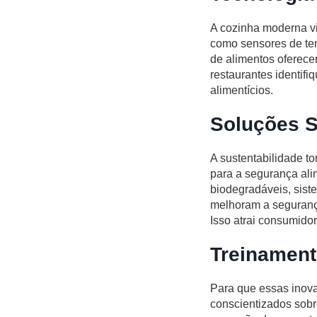
A cozinha moderna v
como sensores de te
de alimentos oferec
restaurantes identif
alimentícios.
Soluções S
A sustentabilidade to
para a segurança al
biodegradáveis, sist
melhoram a segurança
Isso atrai consumido
Treinament
Para que essas inova
conscientizados sobr