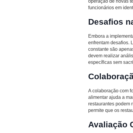
operação de novas te
funcionários em iden
Desafios n
Embora a implementaç
enfrentam desafios. 
constante são apenas
devem realizar análi
específicas sem sacri
Colaboraç
A colaboração com f
alimentar ajuda a ma
restaurantes podem r
permite que os resta
Avaliação 