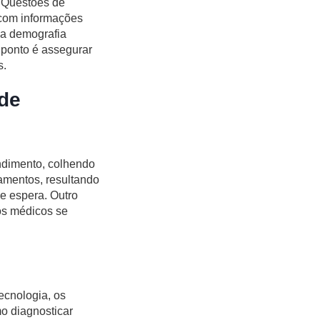
. Questões de
 com informações
ma demografia
 ponto é assegurar
s.
 de
ndimento, colhendo
damentos, resultando
e espera. Outro
 os médicos se
ecnologia, os
o diagnosticar