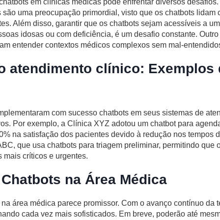
hatbots em clínicas médicas pode enfrentar diversos desafios
 são uma preocupação primordial, visto que os chatbots lidam
tes. Além disso, garantir que os chatbots sejam acessíveis a u
essoas idosas ou com deficiência, é um desafio constante. Outro
sam entender contextos médicos complexos sem mal-entendido
o atendimento clínico: Exemplos
 implementaram com sucesso chatbots em seus sistemas de ate
tivos. Por exemplo, a Clínica XYZ adotou um chatbot para agen
% na satisfação dos pacientes devido à redução nos tempos d
ABC, que usa chatbots para triagem preliminar, permitindo que
mais críticos e urgentes.
 Chatbots na Área Médica
s na área médica parece promissor. Com o avanço contínuo da t
rnando cada vez mais sofisticados. Em breve, poderão até mesm