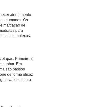
rnecer atendimento
rsos humanos. Os
 de marcação de
imediatas para
os mais complexos.
 etapas. Primeiro, é
sempenhar. Em
tema são passos
ione de forma eficaz
ights valiosos para