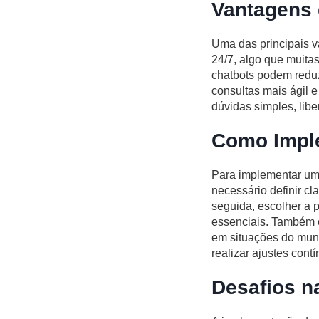
Vantagens 
Uma das principais v
24/7, algo que muita
chatbots podem reduz
consultas mais ágil 
dúvidas simples, lib
Como Imple
Para implementar um 
necessário definir c
seguida, escolher a p
essenciais. Também é
em situações do mund
realizar ajustes cont
Desafios n