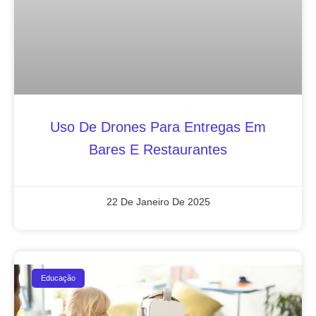
Uso De Drones Para Entregas Em
Bares E Restaurantes
22 De Janeiro De 2025
Educação